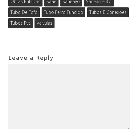
Obras Publicas
Saae
Saneago
Saneamento
Tubo De Fofo
Tubo Ferro Fundido
Tubos E Conexoes
Tubos Pvc
Valvulas
Leave a Reply