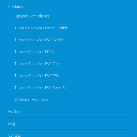
Produtos
Ligações Domiciliares
Tubos e Conexões Ferro Fundido
Tubos e Conexões PVC Defofo​
Tubos e Conexões PEAD​
Tubos e Conexões PVC Ocre​
Tubos e Conexões PVC PBA
Tubos e Conexões PVC Serie R​
Válvulas e Hidrantes​
Portfólio
Blog
Contato