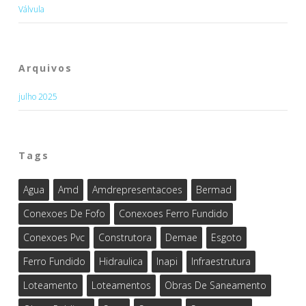
Válvula
Arquivos
julho 2025
Tags
Agua
Amd
Amdrepresentacoes
Bermad
Conexoes De Fofo
Conexoes Ferro Fundido
Conexoes Pvc
Construtora
Demae
Esgoto
Ferro Fundido
Hidraulica
Inapi
Infraestrutura
Loteamento
Loteamentos
Obras De Saneamento