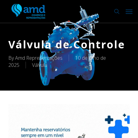
Skip
to
main
content
Válvula de Controle
By
Amd Representações
10 de julho de
2025
Válvula