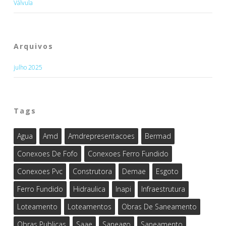
Válvula
Arquivos
julho 2025
Tags
Agua
Amd
Amdrepresentacoes
Bermad
Conexoes De Fofo
Conexoes Ferro Fundido
Conexoes Pvc
Construtora
Demae
Esgoto
Ferro Fundido
Hidraulica
Inapi
Infraestrutura
Loteamento
Loteamentos
Obras De Saneamento
Obras Publicas
Saae
Saneago
Saneamento