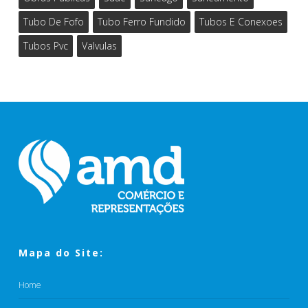
Tubo De Fofo
Tubo Ferro Fundido
Tubos E Conexoes
Tubos Pvc
Valvulas
Mapa do Site:
Home