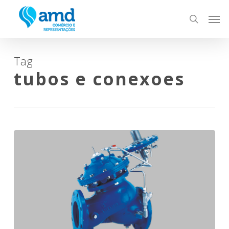
Skip
Men
to
search
main
content
Tag
tubos e conexoes