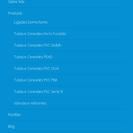
Sobre Nós
Produtos
Ligações Domiciliares
Tubos e Conexões Ferro Fundido
Tubos e Conexões PVC Defofo​
Tubos e Conexões PEAD​
Tubos e Conexões PVC Ocre​
Tubos e Conexões PVC PBA
Tubos e Conexões PVC Serie R​
Válvulas e Hidrantes​
Portfólio
Blog