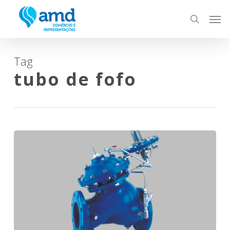
Skip
Men
to
search
main
content
Tag
tubo de fofo