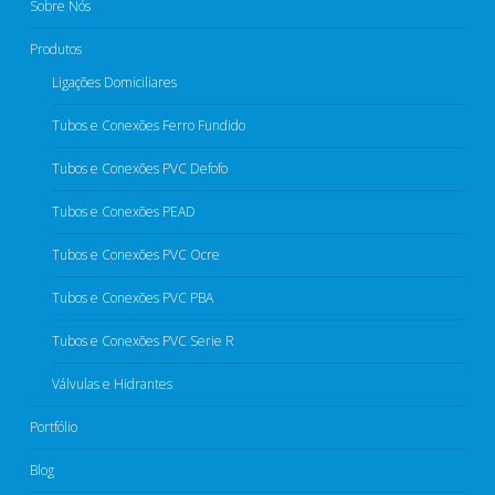
Sobre Nós
Produtos
Ligações Domiciliares
Tubos e Conexões Ferro Fundido
Tubos e Conexões PVC Defofo​
Tubos e Conexões PEAD​
Tubos e Conexões PVC Ocre​
Tubos e Conexões PVC PBA
Tubos e Conexões PVC Serie R​
Válvulas e Hidrantes​
Portfólio
Blog