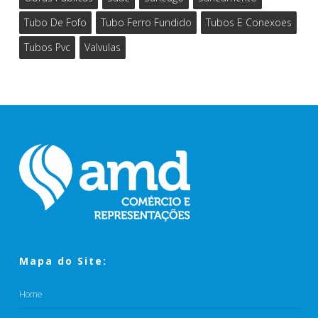
Tubo De Fofo
Tubo Ferro Fundido
Tubos E Conexoes
Tubos Pvc
Valvulas
Mapa do Site:
Home