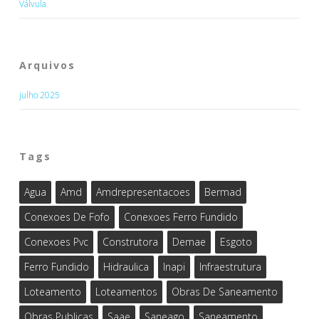
Válvula
Arquivos
julho 2025
Tags
Agua
Amd
Amdrepresentacoes
Bermad
Conexoes De Fofo
Conexoes Ferro Fundido
Conexoes Pvc
Construtora
Demae
Esgoto
Ferro Fundido
Hidraulica
Inapi
Infraestrutura
Loteamento
Loteamentos
Obras De Saneamento
Obras Publicas
Saae
Saneago
Saneamento