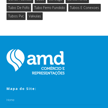
Tubo De Fofo
Tubo Ferro Fundido
Tubos E Conexoes
Tubos Pvc
Valvulas
Mapa do Site:
Home