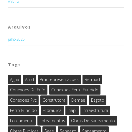
Válvula
Arquivos
julho 2025
Tags
Agua
Amd
Amdrepresentacoes
Bermad
Conexoes De Fofo
Conexoes Ferro Fundido
Conexoes Pvc
Construtora
Demae
Esgoto
Ferro Fundido
Hidraulica
Inapi
Infraestrutura
Loteamento
Loteamentos
Obras De Saneamento
Obras Publicas
Saae
Saneago
Saneamento