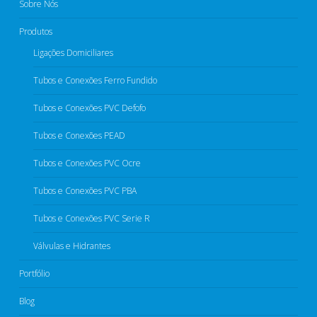
Sobre Nós
Produtos
Ligações Domiciliares
Tubos e Conexões Ferro Fundido
Tubos e Conexões PVC Defofo​
Tubos e Conexões PEAD​
Tubos e Conexões PVC Ocre​
Tubos e Conexões PVC PBA
Tubos e Conexões PVC Serie R​
Válvulas e Hidrantes​
Portfólio
Blog