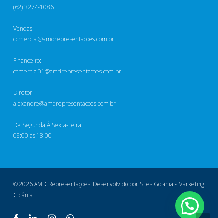
(62) 3274-1086
Vendas:
comercial@amdrepresentacoes.com.br
Financeiro:
comercial01@amdrepresentacoes.com.br
Diretor:
alexandre@amdrepresentacoes.com.br
De Segunda À Sexta-Feira
08:00 às 18:00
© 2026 AMD Representações.
Desenvolvido por Sites Goiânia
-
Marketing
Goiânia
facebook
linkedin
instagram
whatsapp