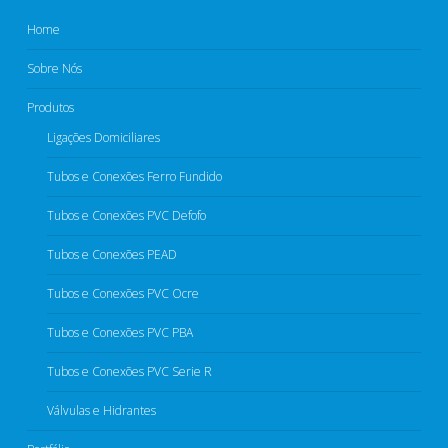
Home
Sobre Nós
Produtos
Ligações Domiciliares
Tubos e Conexões Ferro Fundido
Tubos e Conexões PVC Defofo​
Tubos e Conexões PEAD​
Tubos e Conexões PVC Ocre​
Tubos e Conexões PVC PBA
Tubos e Conexões PVC Serie R​
Válvulas e Hidrantes​